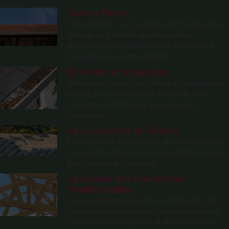
Toit en Pente
Toit en Pente – La couverture du toit en pente
protège un bâtiment des intempéries
extérieures, mais elle contribue également à
l’apparence de votre propriété
Entretien et Inspection
Entretien et Inspection – Même s’il ne pleut pas
encore sur votre toit, vous devriez le faire
inspecter et entretenir par un couvreur
compétent
La Couverture de Toiture
La couverture de toiture est un élément crucial
de la construction et de la rénovation de maison
pour bien vivre à l’intérieur
La Beauté des Charpentes
Traditionnelles
Que ce soit dans le neuf ou la rénovation, les
charpentes traditionnelles continuent de nous
inspirer par leur élégance et leur robustesse.