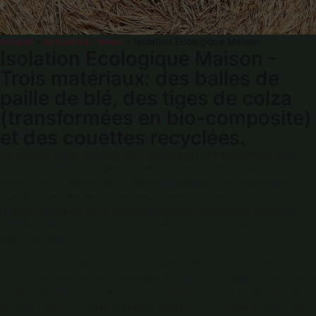
Accueil
»
Actualités / News
»
Isolation Ecologique Maison
Isolation Ecologique Maison -
Trois matériaux: des balles de
paille de blé, des tiges de colza
(transformées en bio-composite)
et des couettes recyclées.
On espère qu’en utilisant des déchets ou des coproduits déjà
existants, l’utilisation généralisée de ces matériaux dans le
secteur de la construction pourrait entraîner des réductions
significatives des émissions associées à la construction ainsi
qu’une réduction de la dépendance aux ressources naturelles
utilisées dans l’isolation traditionnelle comme le verre. laine et
laine de roche.
Les panneaux mesurent 150 mm d’épaisseur sur 1,1 mètre carré
et sont équipés de contreplaqué de 9 mm de chaque côté, de la
même manière que l’isolation est généralement construite dans
les bâtiments.
Chaque panneau contient un certain nombre de