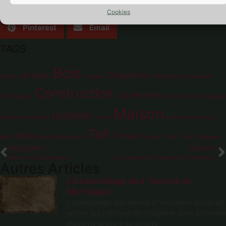
Facebook
Twitter
LinkedIn
Cookies
Pinterest
Email
TAGS
Bois
Artisan
Charpente
Ardoise
Cabane
Charpentier
Colombage
Construction
Couverture
Colombages
Eco
Ecologie
Ecologique
Maison
Isolation
Entretien
Goutières
Jardin
Matériaux
Mortaise
Toit
Paille
Toiture
Murs
Poutre
Rénovation
Travaux
Tuile
Tuiles
Zinguerie
PRÉCÉDENT
SUIVANT
Maisons à Colombages
La Beauté des Charpentes Traditionnelles
Autres Articles
L’Assemblage des Tenons et
Mortaises
L’assemblage des tenons et mortaises est un art
ancien qui continue de prospérer dans le monde
moderne grâce à sa solidité