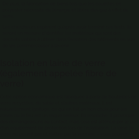
De plus, la fabrication de biens tels que les couettes en
polyester nécessite de l’énergie et libère des gaz à effet de
serre.
Les chercheurs espèrent qu’après avoir terminé ces tests, ils
seront en mesure d’identifier les matériaux qui sont des
déchets viables à utiliser dans l’isolation des bâtiments en vue
de les commercialiser à l’avenir.
Isolation en laine de verre
(également appelée fibre de
verre)
Cette
option économique
est fabriquée à partir de bouteilles de
verre recyclées, de sable et d’autres matériaux. Il est
naturellement ignifuge, ce qui en fait un bon choix pour les
zones où le feu est un risque sérieux. En revanche, il provoque
des démangeaisons au contact, mais cela est atténué par le port
d’un équipement de protection lors de l’installation. La laine de
verre ne pourrit pas et n’attire pas la vermine – vous pouvez