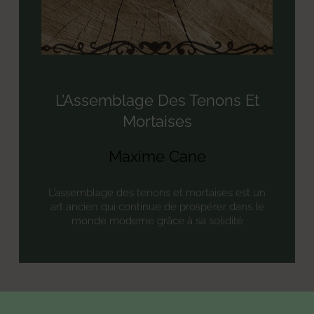
L’Assemblage Des Tenons Et
Mortaises
Maxime Cane
L’assemblage des tenons et mortaises est un
art ancien qui continue de prospérer dans le
monde moderne grâce à sa solidité
« Précédent
1
2
3
Suivant »