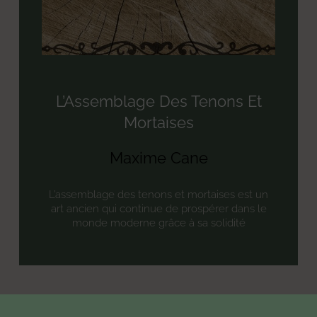
L’Assemblage Des Tenons Et
Mortaises
Maxime Cane
L’assemblage des tenons et mortaises est un
art ancien qui continue de prospérer dans le
monde moderne grâce à sa solidité
« Précédent
1
2
3
Suivant »