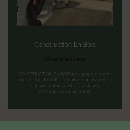
Construction En Bois
Maxime Cane
CONSTRUCTION EN BOIS n’est pas seulement
utilisée pour les toits. Le bois est polyvalent en
tant que matériau est utilisé dans la
construction de bâtiments
« Précédent
1
2
3
Suivant »