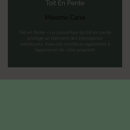
Toit En Pente
Maxime Cane
Toit en Pente – La couverture du toit en pente
protège un bâtiment des intempéries
extérieures, mais elle contribue également à
l’apparence de votre propriété
« Précédent
1
2
3
Suivant »